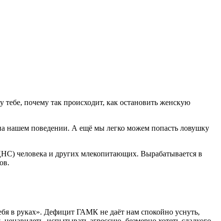
жу тебе, почему так происходит, как остановить женскую
к на нашем поведении. А ещё мы легко можем попасть ловушку
НС) человека и других млекопитающих. Вырабатывается в
ов.
ебя в руках». Дефицит ГАМК не даёт нам спокойно уснуть,
, ненавидеть, испытывать агрессию, безмерно хотеть сладкого