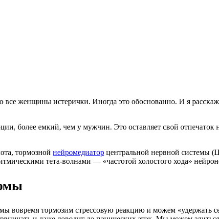
что все женщины истерички. Иногда это обоснованно. И я расска
оции, более емкий, чем у мужчин. Это оставляет свой отпечато
ота, тормозной
нейромедиатор
центральной нервной системы (Ц
итмическими тета-волнами — «частотой холостого хода» нейрон
омы
е мы вовремя тормозим стрессовую реакцию и можем «удержать с
ервничать и даже доводит до панических атак. Мы можем злиться