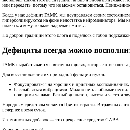
или переедать, потому что не можем остановиться. Пониженн
Когда у нас дефицит ГАМК, мы неуправляем своим состоянием 
гиперболизируются на фоне недостатка нейромедиатора. Мы как
плакать, а кому-то даже надоедает жить…
По доброй традиции этого блога я поделюсь с тобой подсказко
Дефициты всегда можно восполни
ГАМК вырабатывается в височных долях, которые отвечают за у
Для восстановления их природной функции нужно:
Фокусироваться на хороших и приятных воспоминаниях.
Расслабляться вибрациями. Можно петь любимые песни. 
поющими чашами. Разный диапазон, высота и частота зву
Народным средством является Цветок страсти. В травяных аптек
вечернее время суток.
Из аминотных добавок — это прекрасное средство GABA.
Конечно, это не всё!