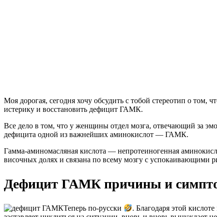
Моя дорогая, сегодня хочу обсудить с тобой стереотип о том, 
истерику и восстановить дефицит ГАМК.
Все дело в том, что у женщины отдел мозга, отвечающий за эм
дефицита одной из важнейших аминокислот — ГАМК.
Гамма-аминомасляная кислота — непротеиногенная аминокисл
височных долях и связана по всему мозгу с успокаивающими р
Дефицит ГАМК причины и симпт
Теперь по-русски
. Благодаря этой кислот
заставляет циклиться на ситуации, вновь и вновь вынуждает н