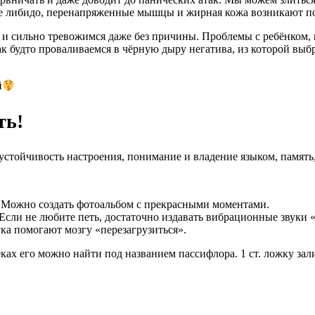
ое либидо, перенапряженные мышцы и жирная кожа возникают по
и сильно тревожимся даже без причины. Проблемы с ребёнком, 
 будто проваливаемся в чёрную дыру негатива, из которой выбра
й
ть!
стойчивость настроения, понимание и владение языком, память,
 Можно создать фотоальбом с прекрасными моментами.
Если не любите петь, достаточно издавать вибрационные звуки 
ка помогают мозгу «перезагрузиться».
ах его можно найти под названием пассифлора. 1 ст. ложку зали